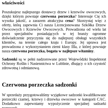
właściwości
Poszukujesz najlepszego dostawcy drzew i krzewów owocowych,
dzięki którym powstaje
czerwona porzeczka
? Interesuje Cię ich
wysoka jakość, a zarazem atrakcyjna
cena
? Skorzystaj więc z
oferty, którą zapewnia Ci nasza Licencjonowana Szkółka Drzew
Owocowych i Krzewów Owocowych. Prowadzona od wielu lat
przez specjalistów posiadających w tej branży ogromne
doświadczenie przyczynia się do najlepszej obsługi wszystkich
klientów, na terenie całego kraju i Europy. Jej uprawa jest
prowadzona z wykorzystaniem ziemi klasy IIIa, z której powstaje
nasza
czerwona porzeczka, bogata w najlepsze witaminy
.
Sadzonki
są w pełni nadzorowane przez Wojewódzki Inspektorat
Ochrony Roślin i Nasiennictwa w Lublinie, dbający o ich czystość
zdrowotną i odmianową.
Czerwona porzeczka sadzonki
W sprzedaży przygotowaliśmy wyjątkowe sadzonki kwalifikowane
porzeczki czarnej, krzewy i drzewka owocowe w kategorii CAC.
Dodatkowo zapewniamy wypożyczenie specjalnej sadzarki
porzeczek.